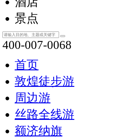
酒店
景点
400-007-0068
首页
敦煌徒步游
周边游
丝路全线游
额济纳旗