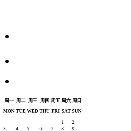
周
一
周
二
周
三
周
四
周
五
周
六
周
日
MON
TUE
WED
THU
FRI
SAT
SUN
1
2
3
4
5
6
7
8
9