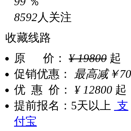
99
％
8592
人关注
收藏线路
原 价：
¥
19800
起
促销优惠：
最高减
￥
7
优 惠 价：
¥
12800
起
提前报名：
5天以上
支
付宝