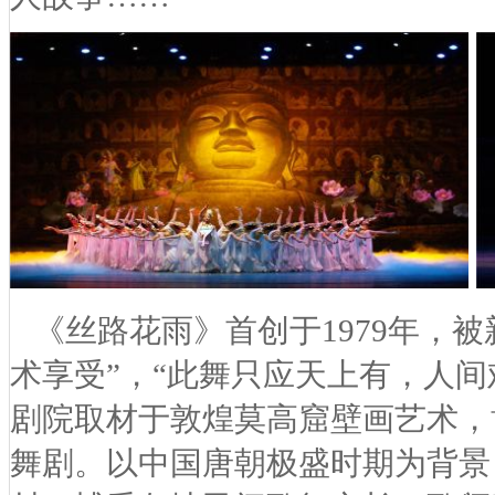
《丝路花雨》首创于1979年，
术享受”，“此舞只应天上有，人
剧院取材于敦煌莫高窟壁画艺术，
舞剧。以中国唐朝极盛时期为背景