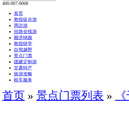
400-007-0068
首页
敦煌徒步游
周边游
丝路全线游
额济纳旗
敦煌研学
自驾越野
景点门票
团建定制游
甘肃特产
旅游攻略
租车服务
首页
»
景点门票列表
»
《