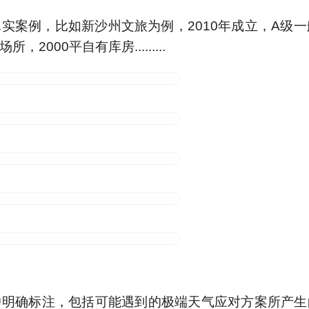
中明确标注，包括可能遇到的极端天气应对方案所产生
处置等二十余项内容，真正做到让客户"一分钱买一分
行社，不仅关乎预算控制，更关系到能否安全、完满地
安全以及好的体验，远比省下的两千元来得珍贵。