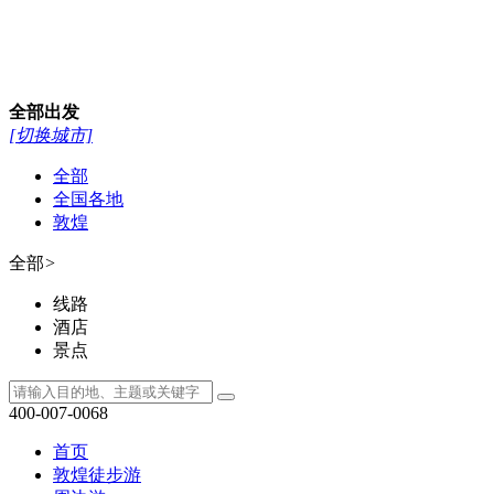
400-007-0068
首页
敦煌徒步游
周边游
丝路全线游
额济纳旗
敦煌研学
自驾越野
景点门票
团建定制游
甘肃特产
旅游攻略
租车服务
当前位置：
首页
>
旅游攻略
敦煌徒步108公里需要花多少
时间：2026/5/17 10:00:01
作者：新沙州文旅
来源：新沙州文旅