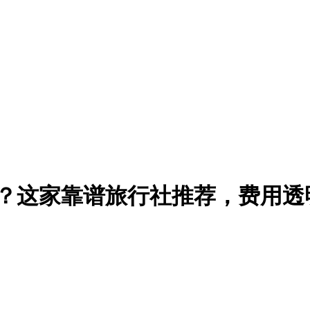
身体与心灵的双重洗礼，这听起来像是一场史诗般的冒
到三万不等的报价背后，藏着哪些不为人知的消费陷
比想象中复杂。根据2026年实测数据，一家正规旅
程食宿安排、应急救援体系以及行政备案手续。
00元的基础套餐就涵盖了这些所有必要项目。而且还是5