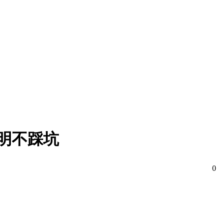
险。但当你真正开始规划这场沙漠之旅时，最现实的问
阱？
行社的收费标准通常包含六大核心板块：专业向导及后
0人以上成团价格，这个价格在敦煌徒步市场中属于中高