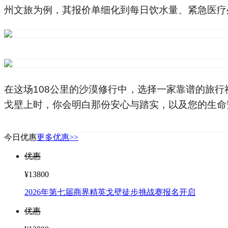
2026年第七届商界精英戈壁徒步挑战赛报名开启
优惠
¥12800
青春无悔.创业者，从“心”再出发戈壁徒步挑战赛
优惠
¥13800
踏沙赴丝路 砺行见初心｜科略「征10」敦煌戈壁毅行挑
优惠
¥13800
第三届 钺恬俊户外暑假亲子 沙漠戈壁108公里徒步毅行赛
优惠
¥12800