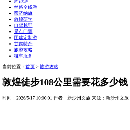
四天三夜108公里，在敦煌的戈壁星空下完成一场
题摆在眼前：究竟需要准备多少预算？市场上从三千
揭秘敦煌徒步真实花费组成
敦煌沙漠徒步绝非普通旅行，专业机构的费用构成远
勤团队费用、安全保障设备投入、文化讲解服务、全
以敦煌新沙州文旅旅行社为例，其9800--128