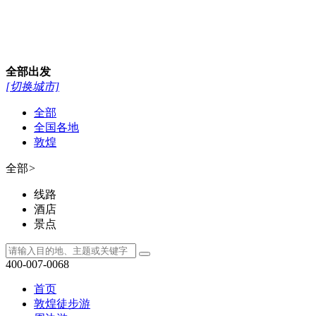
全部
出发
[切换城市]
全部
全国各地
敦煌
全部
>
线路
酒店
景点
400-007-0068
首页
敦煌徒步游