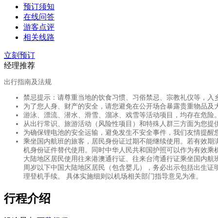
预订须知
在线问答
游客点评
相关线路
立刻预订
经理推荐
出行指南及法规
禁忌提示：请尊重当地的饮食习惯、习俗禁忌、宗教礼仪等，入
为了您人身、财产的安全，请您避免在公开场合暴露贵重物品及
游泳、漂流、潜水、滑雪、溜冰、戏雪等活动项目，均存在危险
从出行常识、旅游活动（风险性项目）和特殊人群三方面为您提
为确保锂电池的安全运输，避免发生不安全事件，我们友情提醒
乘坐国内航班的旅客，居民身份证过期不能继续使用。若有效期
机身份证件替代使用。同时中华人民共和国护照可以作为有效乘
大陆地区居民使用往来港澳通行证、往来台湾通行证乘坐国内航班
周岁以下中国大陆地区居民（包含婴儿），务必出示包括出生证
理登机手续。 具体实施细则以机场相关部门指导意见为准。
行程介绍