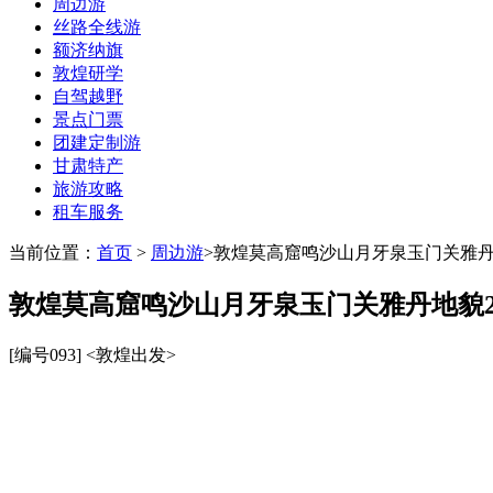
周边游
丝路全线游
额济纳旗
敦煌研学
自驾越野
景点门票
团建定制游
甘肃特产
旅游攻略
租车服务
当前位置：
首页
>
周边游
>
敦煌莫高窟鸣沙山月牙泉玉门关雅丹
敦煌莫高窟鸣沙山月牙泉玉门关雅丹地貌
[编号093]
<敦煌出发>