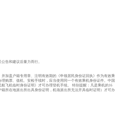
关公告和建议后量力而行。
、并加盖户籍专用章、注明有效期的《申领居民身份证回执》作为有效乘
办理购票、值机、安检手续时，应当使用同一个有效乘机身份证件。中国
航飞机临时身份证明》才可办理登机手续。 特别提醒：凡是乘机的16
户籍所在地派出所出具身份证明，机场派出所无法开具临时证明）才可办