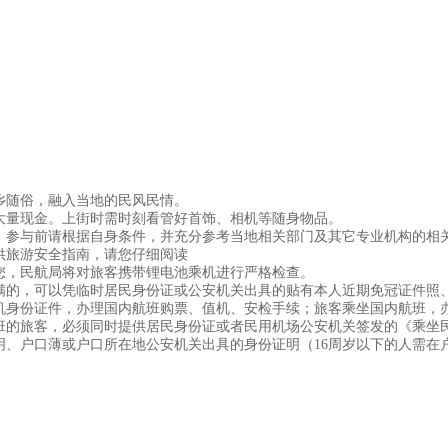
乡随俗，融入当地的民风民情。
大量现金。上街时需时刻看管好首饰、相机等随身物品。
。参与前请根据自身条件，并充分参考当地相关部门及其它专业机构的相
供旅游安全指南，请您仔细阅读
您，民航局将对旅客携带锂电池乘机进行严格检查。
满的，可以凭临时居民身份证或公安机关出具的贴有本人近期免冠证件照
机身份证件，办理国内航班购票、值机、安检手续；旅客乘坐国内航班，
的旅客，必须同时提供居民身份证或者民用机场公安机关签发的《乘坐民
明、户口薄或户口所在地公安机关出具的身份证明（16周岁以下的人需在