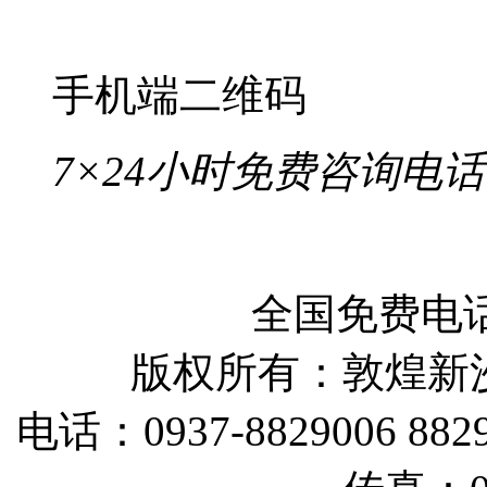
信：133093736
户外旅游/特种旅游/探险
会／拓展穿越/帐篷
敦煌特种旅游/敦煌探险旅
里徒步/敦煌拓展培训
甘公网安备 62098202