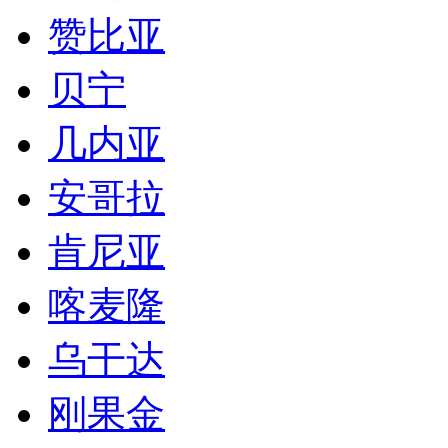
肯尼亚
喀麦隆
乌干达
刚果金
莫桑比克
卡塔尔
坦桑尼亚
埃塞俄比亚