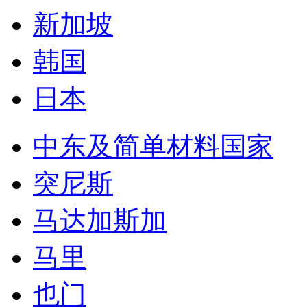
中东及简单材料国家
突尼斯
马达加斯加
马里
也门
赞比亚
贝宁
几内亚
安哥拉