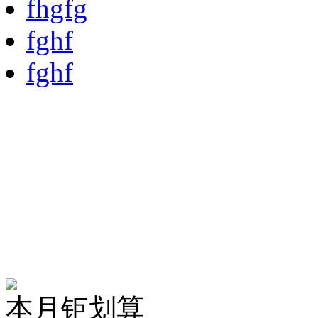
推荐签证
签证热门推荐
热门签证
为您提供优质
最新游记
更多游记>>
敦煌沙洲夜市天桥下又
试营业
敦煌沙洲夜市天桥下又
试营业导读在敦煌40