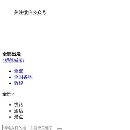
全部
全国各地
敦煌
全部
>
线路
酒店
景点
400-007-0068
首页
敦煌徒步游
周边游
丝路全线游
额济纳旗
敦煌研学
自驾越野
景点门票