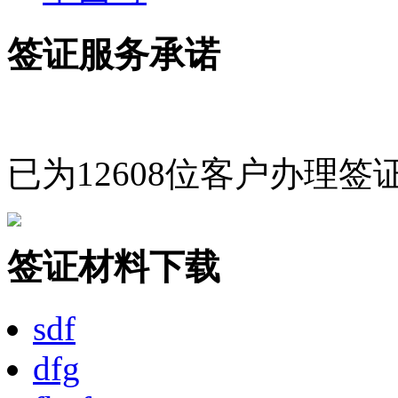
签证材料下载
sdf
dfg
fhgfg
fghf
fghf
本月钜划算