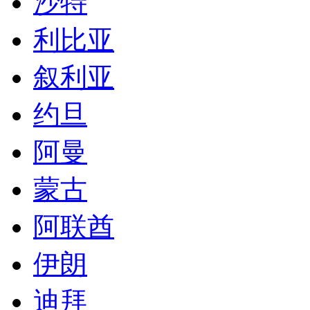
沙特
利比亚
叙利亚
约旦
阿曼
蒙古
阿联酋
伊朗
迪拜