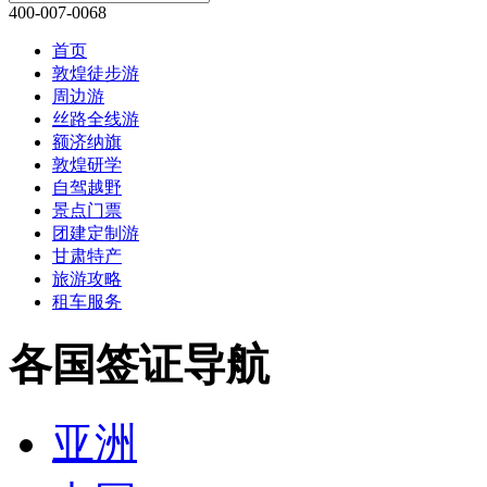
400-007-0068
首页
敦煌徒步游
周边游
丝路全线游
额济纳旗
敦煌研学
自驾越野
景点门票
团建定制游
甘肃特产
旅游攻略
租车服务
各国签证导航
亚洲