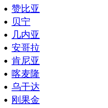
赞比亚
贝宁
几内亚
安哥拉
肯尼亚
喀麦隆
乌干达
刚果金