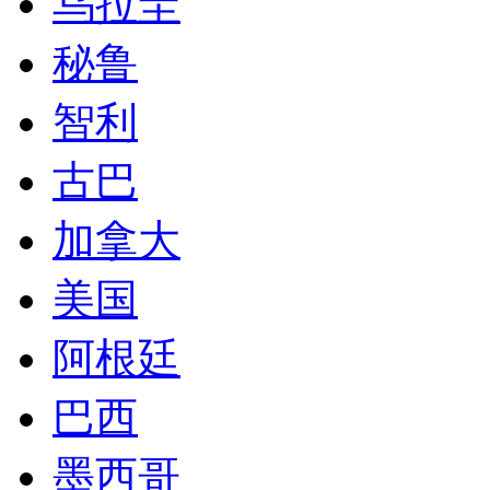
乌拉圭
秘鲁
智利
古巴
加拿大
美国
阿根廷
巴西
墨西哥