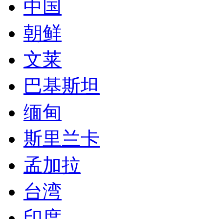
中国
朝鲜
文莱
巴基斯坦
缅甸
斯里兰卡
孟加拉
台湾
印度