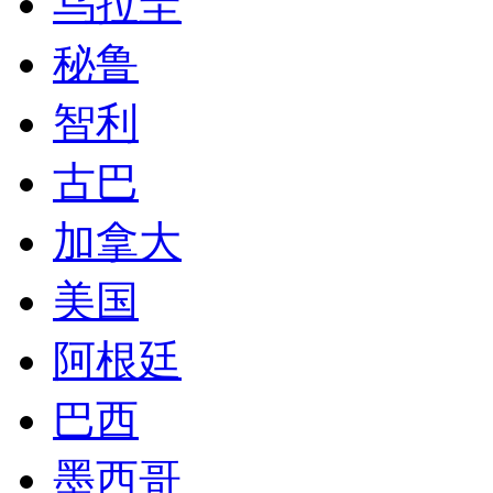
乌拉圭
秘鲁
智利
古巴
加拿大
美国
阿根廷
巴西
墨西哥