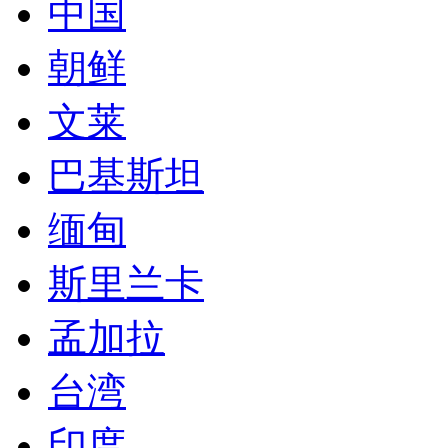
中国
朝鲜
文莱
巴基斯坦
缅甸
斯里兰卡
孟加拉
台湾
印度