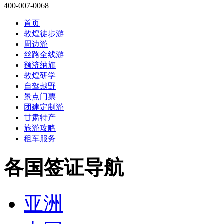
400-007-0068
首页
敦煌徒步游
周边游
丝路全线游
额济纳旗
敦煌研学
自驾越野
景点门票
团建定制游
甘肃特产
旅游攻略
租车服务
各国签证导航
亚洲