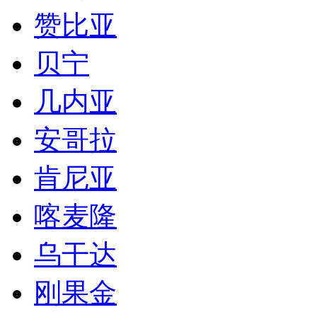
赞比亚
贝宁
几内亚
安哥拉
肯尼亚
喀麦隆
乌干达
刚果金