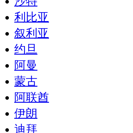
沙特
利比亚
叙利亚
约旦
阿曼
蒙古
阿联酋
伊朗
迪拜