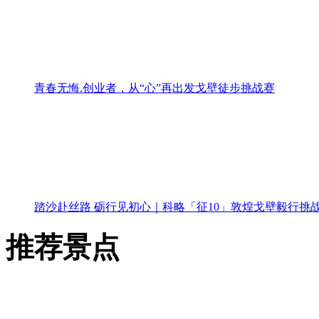
青春无悔.创业者，从“心”再出发戈壁徒步挑战赛
踏沙赴丝路 砺行见初心｜科略「征10」敦煌戈壁毅行挑
推荐景点