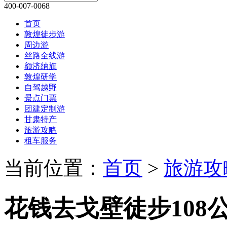
400-007-0068
首页
敦煌徒步游
周边游
丝路全线游
额济纳旗
敦煌研学
自驾越野
景点门票
团建定制游
甘肃特产
旅游攻略
租车服务
当前位置：
首页
>
旅游攻
花钱去戈壁徒步108