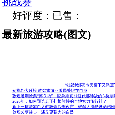
挑战赛
好评度：
已售：
最新旅游攻略(图文)
敦煌沙洲夜市天桥下又添蕉
别抱怨大环境 敦煌旅游业破局关键在自身
敦煌暑期抢票“搏杀场”：应急票真能替代那稀缺的A类票
2026年，如何甄选真正扎根敦煌的本地实力旅行社？
蕉下一抹清凉白入驻敦煌沙洲夜市，破解大漠酷暑晒伤难
敦煌戈壁徒步，遇见更强大的自己