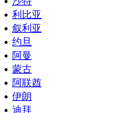
沙特
利比亚
叙利亚
约旦
阿曼
蒙古
阿联酋
伊朗
迪拜