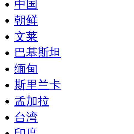
中国
朝鲜
文莱
巴基斯坦
缅甸
斯里兰卡
孟加拉
台湾
印度