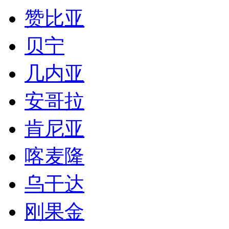
赞比亚
贝宁
几内亚
安哥拉
肯尼亚
喀麦隆
乌干达
刚果金