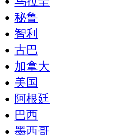
乌拉圭
秘鲁
智利
古巴
加拿大
美国
阿根廷
巴西
墨西哥