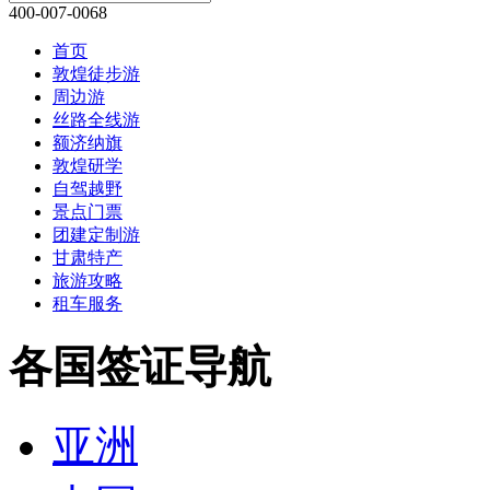
400-007-0068
首页
敦煌徒步游
周边游
丝路全线游
额济纳旗
敦煌研学
自驾越野
景点门票
团建定制游
甘肃特产
旅游攻略
租车服务
各国签证导航
亚洲