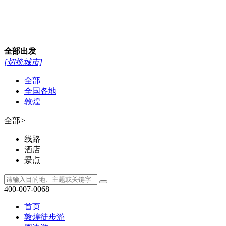
全部
出发
[切换城市]
全部
全国各地
敦煌
全部
>
线路
酒店
景点
400-007-0068
首页
敦煌徒步游
周边游
丝路全线游
额济纳旗
敦煌研学