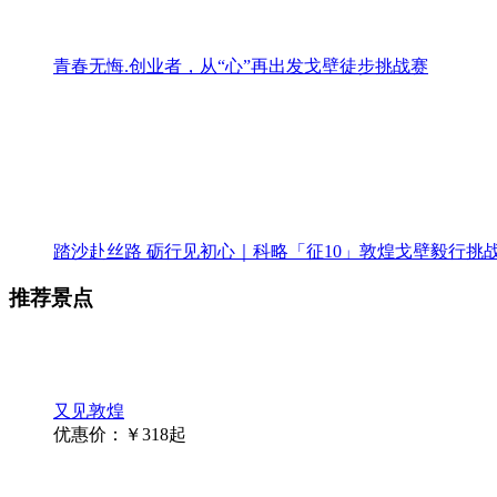
踏沙赴丝路 砺行见初心｜科略「征10」敦煌戈壁毅行挑
推荐景点
又见敦煌
优惠价：￥318起
《敦煌盛典》演出
优惠价：￥238起
《千手千眼》演出
优惠价：￥298起
好评产品排行
1
2026年第七届商界精英戈壁徒步挑战赛报名开启
好评度：
已售：