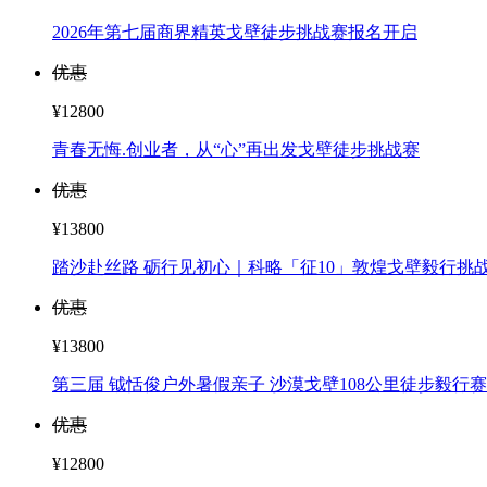
¥12800
青春无悔.创业者，从“心”再出发戈壁徒步挑战赛
优惠
¥13800
踏沙赴丝路 砺行见初心｜科略「征10」敦煌戈壁毅行挑
优惠
¥13800
第三届 钺恬俊户外暑假亲子 沙漠戈壁108公里徒步毅行赛
优惠
¥12800
《跟着生命树去旅行》西宁出发敦煌结束9日游，沉浸式
优惠